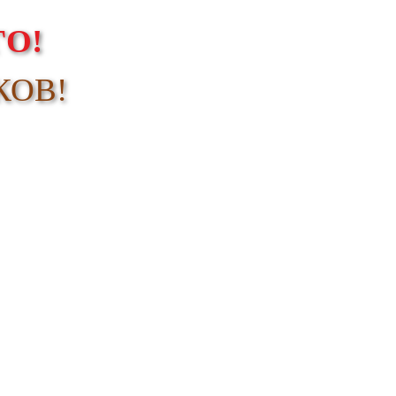
О!
КОВ!