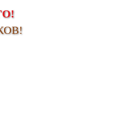
О!
КОВ!